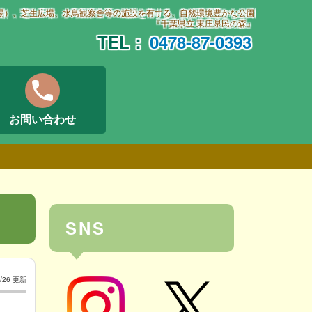
場）、芝生広場、水鳥観察舎等の施設を有する、自然環境豊かな公園
『千葉県立 東庄県民の森』
TEL：
0478-87-0393
phone
お問い合わせ
SNS
2/26 更新