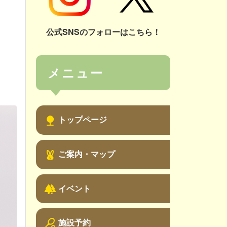
公式SNSのフォローはこちら！
メニュー
トップページ
nature
ご案内・マップ
cruelty_free
イベント
forest
施設予約
sports_tennis