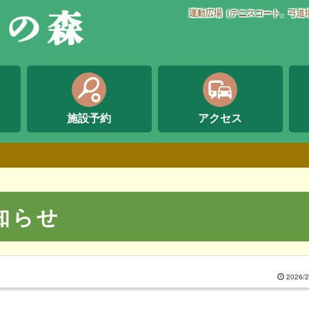
運動広場（テニスコート、弓道
sports_tennis
commute
施設予約
アクセス
知らせ
2026/