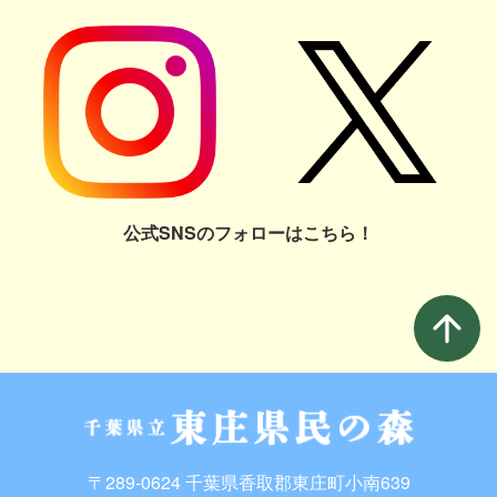
公式SNSのフォローはこちら！
arrow_upward
〒289-0624 千葉県香取郡東庄町小南639