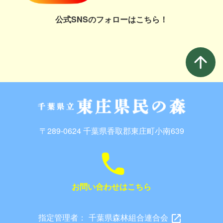
公式SNSのフォローはこちら！
arrow_upward
〒289-0624 千葉県香取郡東庄町小南639
call
お問い合わせはこちら
指定管理者：
千葉県森林組合連合会
open_in_new