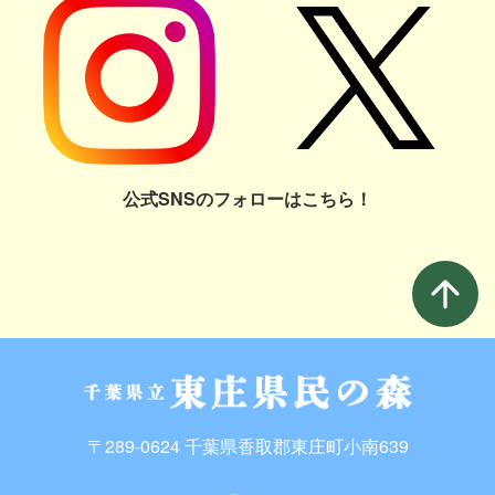
公式SNSのフォローはこちら！
arrow_upward
〒289-0624 千葉県香取郡東庄町小南639