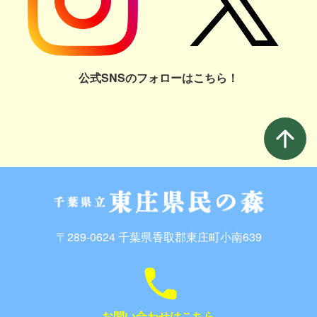
公式SNSのフォローはこちら！
arrow_upward
〒289-0624 千葉県香取郡東庄町小南639
call
お問い合わせはこちら